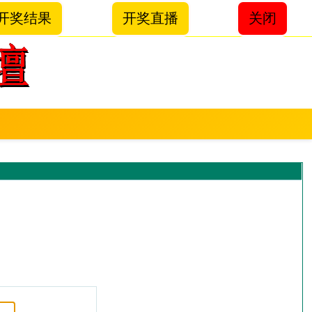
开奖结果
开奖直播
关闭