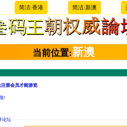
简洁:香港
简洁:新澳
新澳
当前位置:
先注册会员才能游览
限!
录论坛