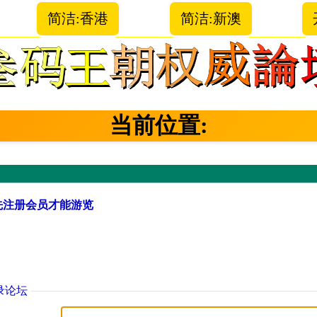
简洁:香港
简洁:新澳
当前位置:
先注册会员才能游览
录论坛