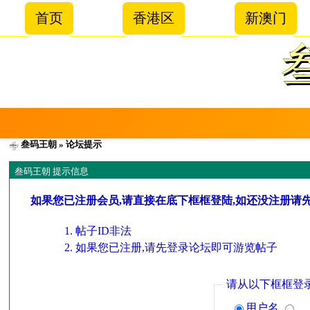
首页
香港区
新澳门
叁码王朝
» 论坛提示
叁码王朝 提示信息
如果您已注册会员,请直接在底下框框登陆,如还没注册请
帖子ID非法
如果您已注册,请先登录论坛即可游览帖子
请从以下框框登
用户名