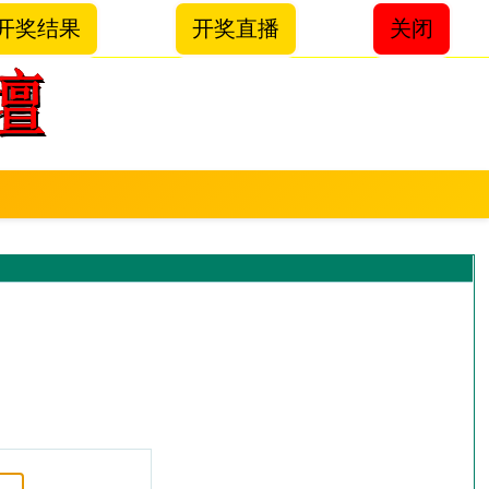
开奖结果
开奖直播
关闭