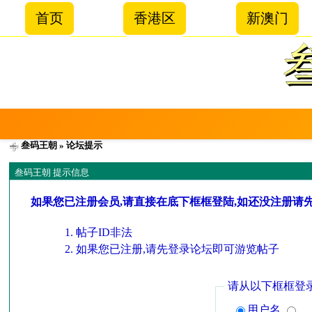
首页
香港区
新澳门
叁码王朝
» 论坛提示
叁码王朝 提示信息
如果您已注册会员,请直接在底下框框登陆,如还没注册请
帖子ID非法
如果您已注册,请先登录论坛即可游览帖子
请从以下框框登
用户名