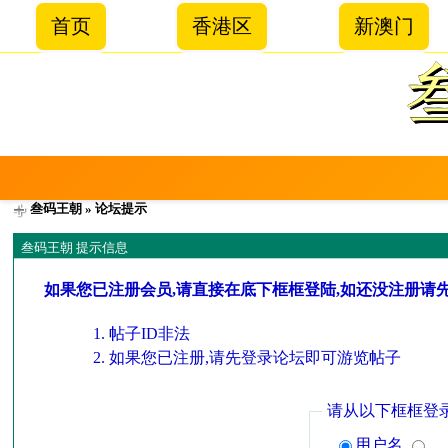
首页
香港区
新澳门
叁码王朝
» 论坛提示
叁码王朝 提示信息
如果您已注册会员,请直接在底下框框登陆,如还没注册请
帖子ID非法
如果您已注册,请先登录论坛即可游览帖子
请从以下框框登
用户名