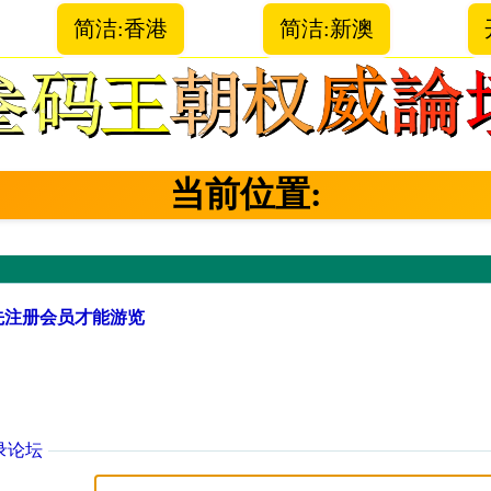
简洁:香港
简洁:新澳
当前位置:
先注册会员才能游览
录论坛