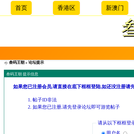
首页
香港区
新澳门
叁码王朝
» 论坛提示
叁码王朝 提示信息
如果您已注册会员,请直接在底下框框登陆,如还没注册请
帖子ID非法
如果您已注册,请先登录论坛即可游览帖子
请从以下框框登
用户名