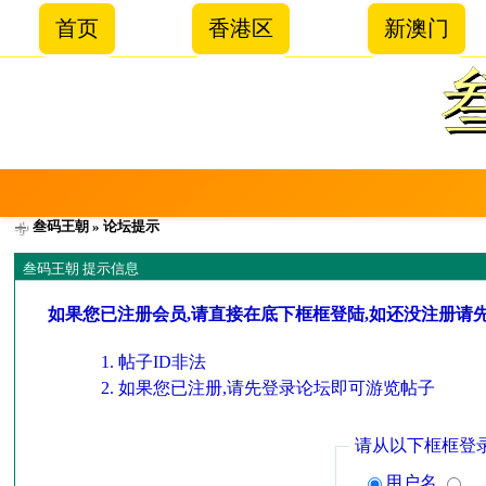
首页
香港区
新澳门
叁码王朝
» 论坛提示
叁码王朝 提示信息
如果您已注册会员,请直接在底下框框登陆,如还没注册请
帖子ID非法
如果您已注册,请先登录论坛即可游览帖子
请从以下框框登
用户名