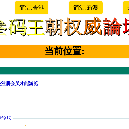
简洁:香港
简洁:新澳
当前位置:
先注册会员才能游览
录论坛