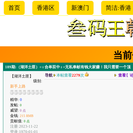
首页
香港区
新澳门
简洁:香港
当前
189期:（湖洋土匪）=♀合单双中♀=无私奉献有钱大家赚！我只需要一个顶 
导航
本帖查看
2279
次
查看〖
【湖洋土匪】
级别:
新手上路
精华:
0
发帖:
0
威望:
0 点
金钱:
215 RMB
贡献值:
0 点
注册:2023-11-22
登录:1970-01-01