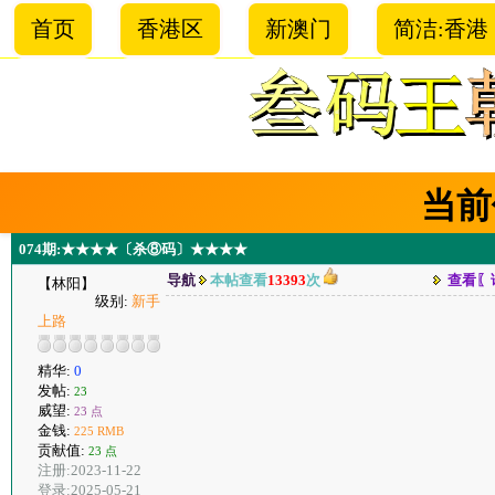
首页
香港区
新澳门
简洁:香港
当前
074期:★★★★〔杀⑧码〕★★★★
导航
本帖查看
13393
次
查看〖
【林阳】
级别:
新手
上路
精华:
0
发帖:
23
威望:
23 点
金钱:
225 RMB
贡献值:
23 点
注册:2023-11-22
登录:2025-05-21