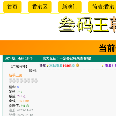
首页
香港区
新澳门
简洁:香港
当前
↓074期↓ 杀码 18 个 =====实力见证！一定要记得来查看哦!
导航
本帖查看
10863
次
查看〖
【广东马神】
级别:
新手上路
精华:
0
发帖:
741
威望:
741 点
金钱:
156 RMB
贡献值:
741 点
注册:2023-11-22
登录:2025-05-18