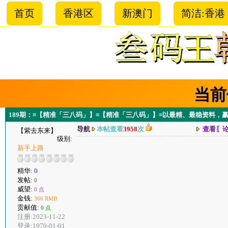
首页
香港区
新澳门
简洁:香港
当前
189期：≡【精准「三八码」】≡【精准「三八码」】≡以最精、最稳资料，
导航
本帖查看
3958
次
查看〖
【紫去东来】
级别:
新手上路
精华:
0
发帖:
0
威望:
0 点
金钱:
366 RMB
贡献值:
0 点
注册:2023-11-22
登录:1970-01-01