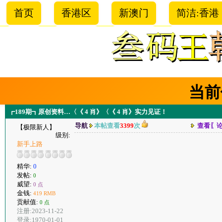
首页
香港区
新澳门
简洁:香港
当前
┏189期┓原创资料…〈《 4 肖》〈《 4 肖》实力见证！
导航
本帖查看
3399
次
查看〖
【极限新人】
级别:
新手上路
精华:
0
发帖:
0
威望:
0 点
金钱:
419 RMB
贡献值:
0 点
注册:2023-11-22
登录:1970-01-01