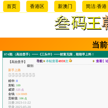
首页
香港区
新澳门
简洁:香港
当前
074期.（高抬贵手）━━《三头中》━━财富无限，期期早上料！
导航
本帖查看
4959
次
查看〖
【高抬贵手】
级别:
新手上路
精华:
0
发帖:
109
威望:
125 点
金钱:
124 RMB
贡献值:
106 点
注册:2023-11-22
登录:2025-05-20