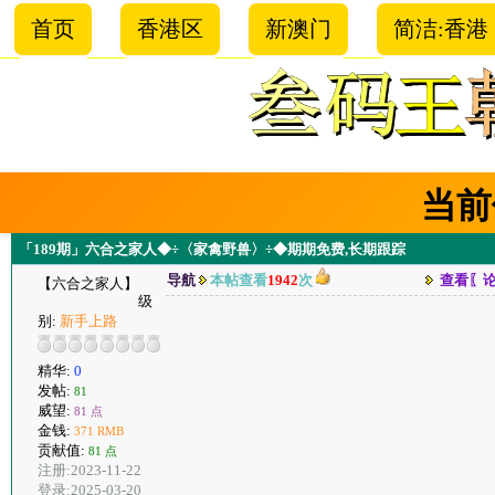
首页
香港区
新澳门
简洁:香港
当前
「189期」六合之家人◆÷〈家禽野兽〉÷◆期期免费,长期跟踪
导航
本帖查看
1942
次
查看〖
【六合之家人】
级
别:
新手上路
精华:
0
发帖:
81
威望:
81 点
金钱:
371 RMB
贡献值:
81 点
注册:2023-11-22
登录:2025-03-20