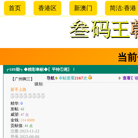
首页
香港区
新澳门
简洁:香港
当前
┏189期┓◆精彩奉献◆〖平特①尾〗！
导航
本帖查看
2167
次
查看〖
【广州啊三】
级别:
新手上路
精华:
0
发帖:
42
威望:
47 点
金钱:
214 RMB
贡献值:
41 点
注册:2023-11-22
登录:2025-06-06