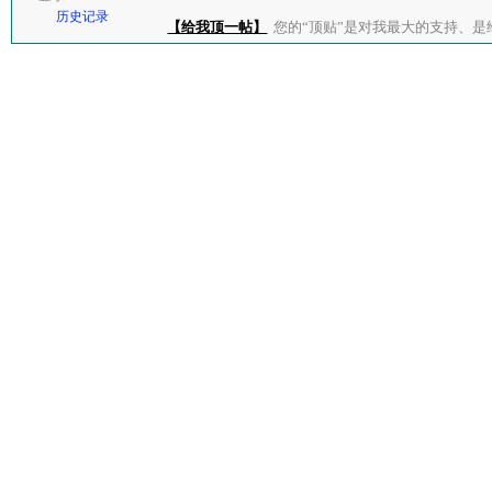
历史记录
【给我顶一帖】
您的“顶贴”是对我最大的支持、是给了我