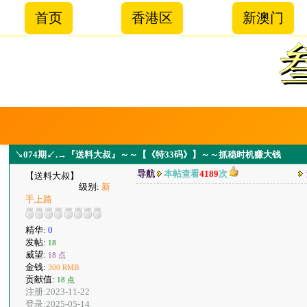
首页
香港区
新澳门
↘074期↙.→『送料大叔』～～【《特33码》】～～抓稳时机赚大钱
导航
本帖查看
4189
次
【送料大叔】
级别:
新
手上路
精华:
0
发帖:
18
威望:
18 点
金钱:
300 RMB
贡献值:
18 点
注册:2023-11-22
登录:2025-05-14