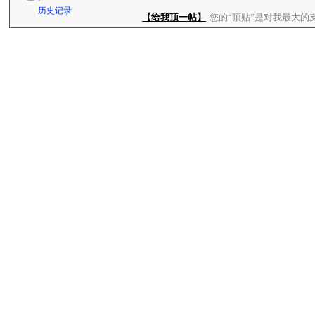
历史记录
【给我顶一帖】
您的“顶贴”是对我最大的支持