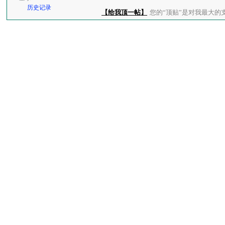
历史记录
【给我顶一帖】
您的“顶贴”是对我最大的支持