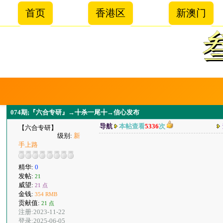
首页
香港区
新澳门
074期;『六合专研』→╋杀一尾╋→信心发布
导航
本帖查看
5336
次
【六合专研】
级别:
新
手上路
精华:
0
发帖:
21
威望:
21 点
金钱:
354 RMB
贡献值:
21 点
注册:2023-11-22
登录:2025-06-05