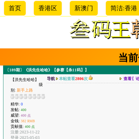
首页
香港区
新澳门
简洁:香港
当前
〔189期〕《洪先生哈哈》【参赛【杀11码】】
导航
本帖查看
2806
次
查看〖
【洪先生哈哈】
级
别:
新手上路
精华:
0
发帖:
400
威望:
400 点
金钱:
382 RMB
贡献值:
400 点
注册:2023-11-22
登录:2025-05-03