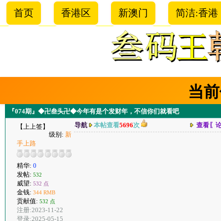
首页
香港区
新澳门
简洁:香港
当前
『074期』◆卍叁头卍◆今年有是个发财年，不信你们就看吧
导航
本帖查看
5696
次
查看〖
【上上签】
级别:
新
手上路
精华:
0
发帖:
532
威望:
532 点
金钱:
344 RMB
贡献值:
532 点
注册:2023-11-22
登录:2025-05-15