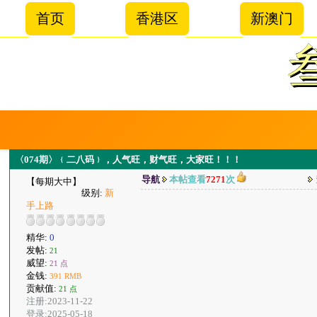
首页
香港区
新澳门
〈074期〉﹛二八码﹜，人气旺，财气旺，大家旺！！！
导航
本帖查看
7271
次
【每期大中】
级别:
新
手上路
精华:
0
发帖:
21
威望:
21 点
金钱:
391 RMB
贡献值:
21 点
注册:2023-11-22
登录:2025-05-18