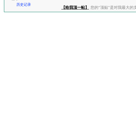
历史记录
【给我顶一帖】
您的“顶贴”是对我最大的支持