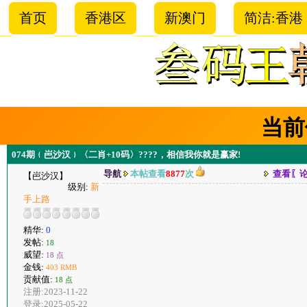
首页
香港区
新澳门
简洁:香港
当前
074期﹛岜沙汉﹜〈二肖+10码〉????，相信我你就是赢家!
导航
本帖查看
8877
次
查看〖
【岜沙汉】
级别:
新
手上路
精华:
0
发帖:
18
威望:
18 点
金钱:
403 RMB
贡献值:
18 点
注册:2023-11-22
登录:2025-05-22