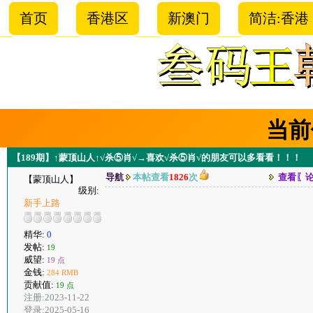
首页
香港区
新澳门
简洁:香港
当前
【189期】↑蒙顶山人↑√杀⑤肖√→喜欢√杀⑤肖√的朋友可以多看看！！！
导航
本帖查看
1826
次
查看〖
【蒙顶山人】
级别:
新手上路
精华:
0
发帖:
19
威望:
19 点
金钱:
284 RMB
贡献值:
19 点
注册:2023-11-22
登录:2025-05-16