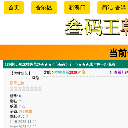
首页
香港区
新澳门
简洁:香港
当前
189期：㊣虎林陈艺㊣★★★<「杀码 5 个」>★★★愿与你一起喝彩！
导航
本帖查看
2839
次
查看〖
【虎林陈艺】
级别:
新手上路
精华:
0
发帖:
2
威望:
2 点
金钱:
311 RMB
贡献值:
2 点
注册:2023-11-22
登录:2025-03-22