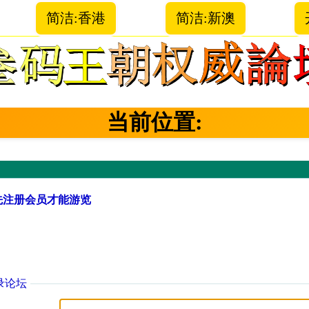
简洁:香港
简洁:新澳
当前位置:
先注册会员才能游览
录论坛