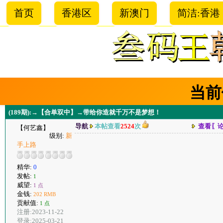
首页
香港区
新澳门
简洁:香港
当前
(189期):→【合单双中】→带给你造就千万不是梦想！
导航
本帖查看
2524
次
查看〖
【何艺鑫】
级别:
新
手上路
精华:
0
发帖:
1
威望:
1 点
金钱:
202 RMB
贡献值:
1 点
注册:2023-11-22
登录:2025-03-21