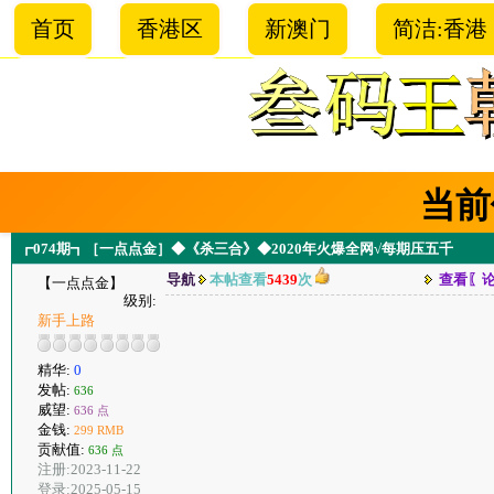
首页
香港区
新澳门
简洁:香港
当前
┏074期┓［一点点金］◆《杀三合》◆2020年火爆全网√每期压五千
导航
本帖查看
5439
次
查看〖
【一点点金】
级别:
新手上路
精华:
0
发帖:
636
威望:
636 点
金钱:
299 RMB
贡献值:
636 点
注册:2023-11-22
登录:2025-05-15