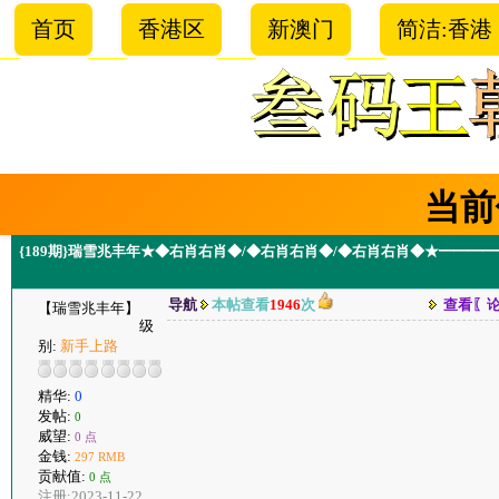
首页
香港区
新澳门
简洁:香港
当前
{189期}瑞雪兆丰年★◆右肖右肖◆/◆右肖右肖◆/◆右肖右肖◆★━━━
导航
本帖查看
1946
次
查看〖
【瑞雪兆丰年】
级
别:
新手上路
精华:
0
发帖:
0
威望:
0 点
金钱:
297 RMB
贡献值:
0 点
注册:2023-11-22