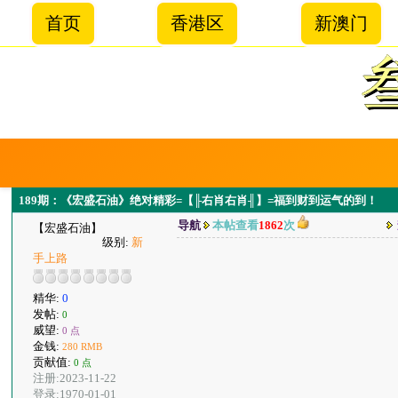
首页
香港区
新澳门
189期：《宏盛石油》绝对精彩=【╟右肖右肖╢】=福到财到运气的到！
导航
本帖查看
1862
次
【宏盛石油】
级别:
新
手上路
精华:
0
发帖:
0
威望:
0 点
金钱:
280 RMB
贡献值:
0 点
注册:2023-11-22
登录:1970-01-01