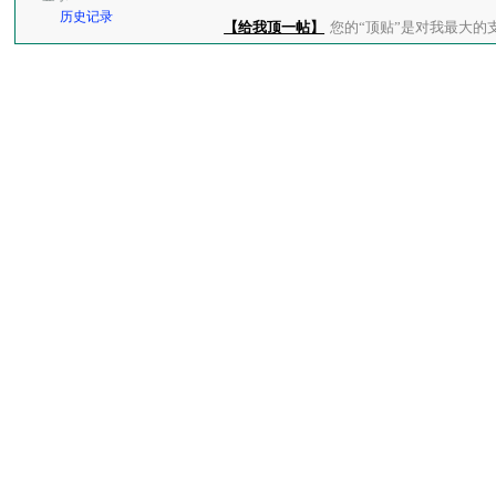
历史记录
【给我顶一帖】
您的“顶贴”是对我最大的支持