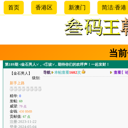
首页
香港区
新澳门
简洁:香港
当前
第189期 ≮金石男人≯ ，≮①波≯，期待你们的欢呼声！一起发财！
导航
本帖查看
1602
次
查看〖
【金石男人】
级别:
新手上路
精华:
0
发帖:
69
威望:
79 点
金钱:
430 RMB
贡献值:
67 点
注册:2023-11-22
登录:2024-05-04