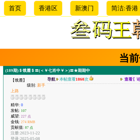
首页
香港区
新澳门
简洁:香港
当前
(189期)＄饿麓＄〓(＜￥七肖中￥＞)〓★期期中
导航
本帖查看
1860
次
查看〖
【饿麓】
级别:
新手
上路
精华:
0
发帖:
107
威望:
227 点
金钱:
274 RMB
贡献值:
87 点
注册:2023-11-22
登录:2025-05-08