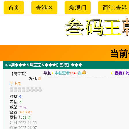
首页
香港区
新澳门
简洁:香港
当前
074期◆◆◆＄码宝宝＄◆◆◆〖五行〗◆◆◆
导航
本帖查看
8943
次
查看〖
【码宝宝】
级别:
新
手上路
精华:
0
发帖:
21
威望:
21 点
金钱:
340 RMB
贡献值:
21 点
注册:2023-11-22
登录:2025-06-07