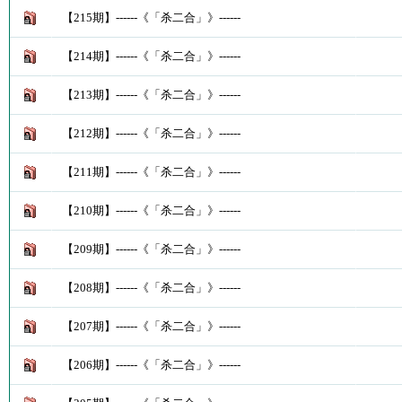
【215期】------《「杀二合」》------
【214期】------《「杀二合」》------
【213期】------《「杀二合」》------
【212期】------《「杀二合」》------
【211期】------《「杀二合」》------
【210期】------《「杀二合」》------
【209期】------《「杀二合」》------
【208期】------《「杀二合」》------
【207期】------《「杀二合」》------
【206期】------《「杀二合」》------