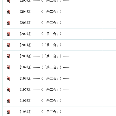
【205期】------《「杀二合」》------
【204期】------《「杀二合」》------
【203期】------《「杀二合」》------
【202期】------《「杀二合」》------
【201期】------《「杀二合」》------
【200期】------《「杀二合」》------
【199期】------《「杀二合」》------
【198期】------《「杀二合」》------
【197期】------《「杀二合」》------
【196期】------《「杀二合」》------
【195期】------《「杀二合」》------