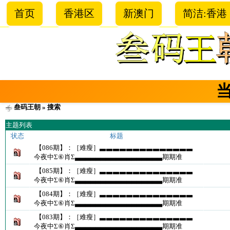
首页
香港区
新澳门
简洁:香港
叁码王朝
» 搜索
主题列表
状态
标题
【086期】：［难瘦］▃▃▃▃▃▃▃▃▃▃▃▃▃▃
今夜中Σ⑥肖Σ▃▃▃▃▃▃▃▃▃▃▃▃▃▃▃▃▃期期准
【085期】：［难瘦］▃▃▃▃▃▃▃▃▃▃▃▃▃▃
今夜中Σ⑥肖Σ▃▃▃▃▃▃▃▃▃▃▃▃▃▃▃▃▃期期准
【084期】：［难瘦］▃▃▃▃▃▃▃▃▃▃▃▃▃▃
今夜中Σ⑥肖Σ▃▃▃▃▃▃▃▃▃▃▃▃▃▃▃▃▃期期准
【083期】：［难瘦］▃▃▃▃▃▃▃▃▃▃▃▃▃▃
今夜中Σ⑥肖Σ▃▃▃▃▃▃▃▃▃▃▃▃▃▃▃▃▃期期准