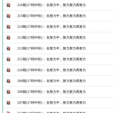
216期{17码中特}： 在努力中，努力努力再努力
215期{17码中特}： 在努力中，努力努力再努力
214期{17码中特}： 在努力中，努力努力再努力
213期{17码中特}： 在努力中，努力努力再努力
212期{17码中特}： 在努力中，努力努力再努力
211期{17码中特}： 在努力中，努力努力再努力
210期{17码中特}： 在努力中，努力努力再努力
209期{17码中特}： 在努力中，努力努力再努力
208期{17码中特}： 在努力中，努力努力再努力
207期{17码中特}： 在努力中，努力努力再努力