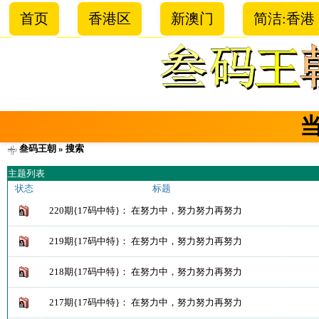
首页
香港区
新澳门
简洁:香港
叁码王朝
» 搜索
主题列表
状态
标题
220期{17码中特}： 在努力中，努力努力再努力
219期{17码中特}： 在努力中，努力努力再努力
218期{17码中特}： 在努力中，努力努力再努力
217期{17码中特}： 在努力中，努力努力再努力