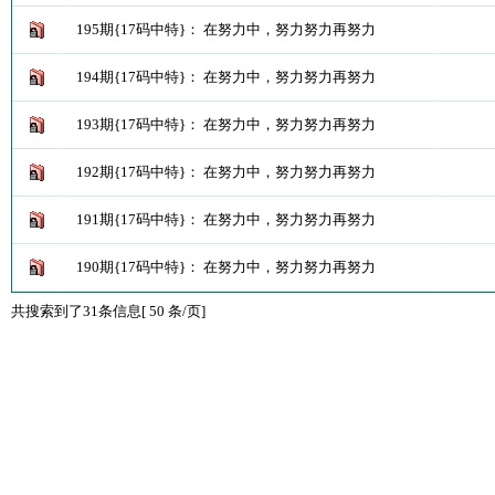
195期{17码中特}： 在努力中，努力努力再努力
194期{17码中特}： 在努力中，努力努力再努力
193期{17码中特}： 在努力中，努力努力再努力
192期{17码中特}： 在努力中，努力努力再努力
191期{17码中特}： 在努力中，努力努力再努力
190期{17码中特}： 在努力中，努力努力再努力
共搜索到了31条信息[ 50 条/页]