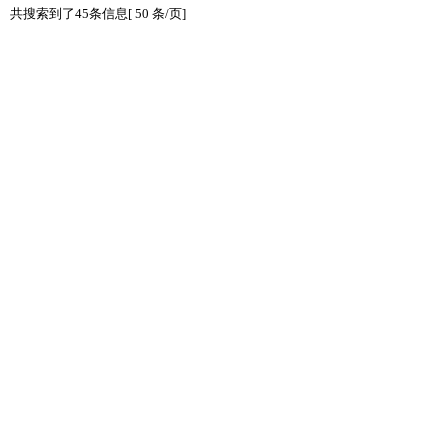
共搜索到了45条信息[ 50 条/页]