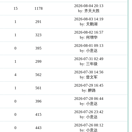
2026-08-04 20:13
15
1178
by: 齐天大胜
2026-08-03 14:19
1
291
by: 天鹅湖
2026-08-02 16:57
1
323
by: 何增华
2026-08-01 09:13
0
395
by: 小意达
2026-07-31 02:49
1
299
by: 三年级
2026-07-30 14:56
4
562
by: 曾文军
2026-07-29 16:45
1
561
by: 醉路
2026-07-28 06:44
0
396
by: 小意达
2026-07-26 23:42
0
415
by: 小意达
2026-07-26 08:12
0
443
by: 小意达