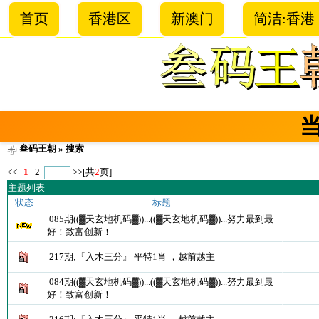
首页
香港区
新澳门
简洁:香港
叁码王朝
» 搜索
<<
1
2
>>
[共
2
页]
主题列表
状态
标题
085期((▓天玄地机码▓))...((▓天玄地机码▓))...努力最到最
好！致富创新！
217期;『入木三分』 平特1肖 ，越前越主
084期((▓天玄地机码▓))...((▓天玄地机码▓))...努力最到最
好！致富创新！