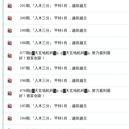
201期;『入木三分』 平特1肖 ，越前越主
200期;『入木三分』 平特1肖 ，越前越主
199期;『入木三分』 平特1肖 ，越前越主
198期;『入木三分』 平特1肖 ，越前越主
077期((▓天玄地机码▓))...((▓天玄地机码▓))...努力最到最
好！致富创新！
197期;『入木三分』 平特1肖 ，越前越主
196期;『入木三分』 平特1肖 ，越前越主
076期((▓天玄地机码▓))...((▓天玄地机码▓))...努力最到最
好！致富创新！
195期;『入木三分』 平特1肖 ，越前越主
194期;『入木三分』 平特1肖 ，越前越主