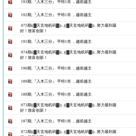
193期;『入木三分』 平特1肖 ，越前越主
192期;『入木三分』 平特1肖 ，越前越主
075期((▓天玄地机码▓))...((▓天玄地机码▓))...努力最到最
好！致富创新！
191期;『入木三分』 平特1肖 ，越前越主
074期((▓天玄地机码▓))...((▓天玄地机码▓))...努力最到最
好！致富创新！
190期;『入木三分』 平特1肖 ，越前越主
189期;『入木三分』 平特1肖 ，越前越主
188期;『入木三分』 平特1肖 ，越前越主
073期((▓天玄地机码▓))...((▓天玄地机码▓))...努力最到最
好！致富创新！
187期;『入木三分』 平特1肖 ，越前越主
072期((▓天玄地机码▓))...((▓天玄地机码▓))...努力最到最