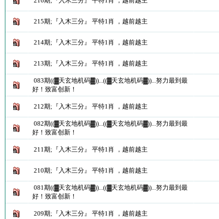
216期;『入木三分』 平特1肖 ，越前越主
215期;『入木三分』 平特1肖 ，越前越主
214期;『入木三分』 平特1肖 ，越前越主
213期;『入木三分』 平特1肖 ，越前越主
083期((▓天玄地机码▓))...((▓天玄地机码▓))...努力最到最
好！致富创新！
212期;『入木三分』 平特1肖 ，越前越主
082期((▓天玄地机码▓))...((▓天玄地机码▓))...努力最到最
好！致富创新！
211期;『入木三分』 平特1肖 ，越前越主
210期;『入木三分』 平特1肖 ，越前越主
081期((▓天玄地机码▓))...((▓天玄地机码▓))...努力最到最
好！致富创新！
209期;『入木三分』 平特1肖 ，越前越主