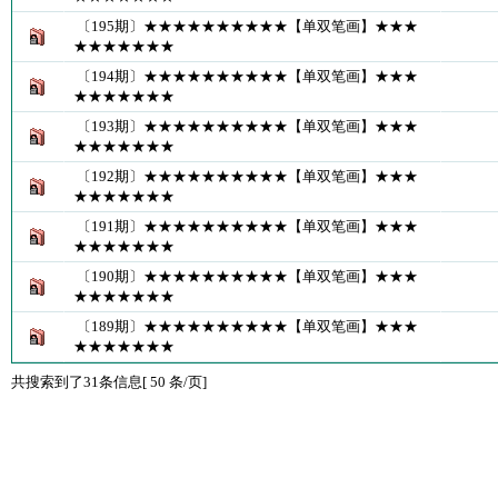
〔195期〕★★★★★★★★★★【单双笔画】★★★
★★★★★★★
〔194期〕★★★★★★★★★★【单双笔画】★★★
★★★★★★★
〔193期〕★★★★★★★★★★【单双笔画】★★★
★★★★★★★
〔192期〕★★★★★★★★★★【单双笔画】★★★
★★★★★★★
〔191期〕★★★★★★★★★★【单双笔画】★★★
★★★★★★★
〔190期〕★★★★★★★★★★【单双笔画】★★★
★★★★★★★
〔189期〕★★★★★★★★★★【单双笔画】★★★
★★★★★★★
共搜索到了31条信息[ 50 条/页]