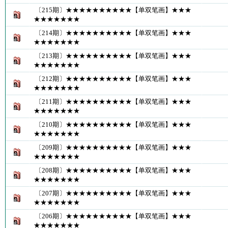
〔215期〕★★★★★★★★★★【单双笔画】★★★
★★★★★★★
〔214期〕★★★★★★★★★★【单双笔画】★★★
★★★★★★★
〔213期〕★★★★★★★★★★【单双笔画】★★★
★★★★★★★
〔212期〕★★★★★★★★★★【单双笔画】★★★
★★★★★★★
〔211期〕★★★★★★★★★★【单双笔画】★★★
★★★★★★★
〔210期〕★★★★★★★★★★【单双笔画】★★★
★★★★★★★
〔209期〕★★★★★★★★★★【单双笔画】★★★
★★★★★★★
〔208期〕★★★★★★★★★★【单双笔画】★★★
★★★★★★★
〔207期〕★★★★★★★★★★【单双笔画】★★★
★★★★★★★
〔206期〕★★★★★★★★★★【单双笔画】★★★
★★★★★★★