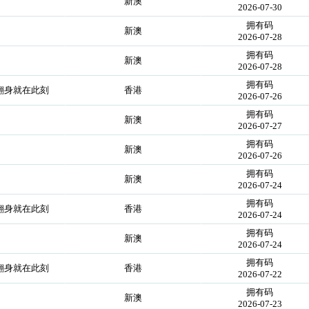
新澳
2026-07-30
拥有码
新澳
2026-07-28
拥有码
新澳
2026-07-28
拥有码
,翻身就在此刻
香港
2026-07-26
拥有码
新澳
2026-07-27
拥有码
新澳
2026-07-26
拥有码
新澳
2026-07-24
拥有码
,翻身就在此刻
香港
2026-07-24
拥有码
新澳
2026-07-24
拥有码
,翻身就在此刻
香港
2026-07-22
拥有码
新澳
2026-07-23