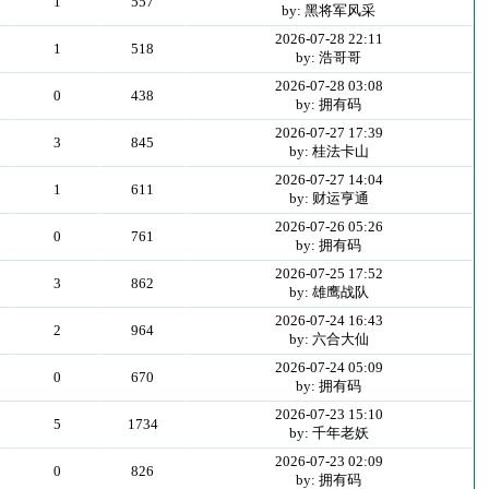
1
557
by: 黑将军风采
2026-07-28 22:11
1
518
by: 浩哥哥
2026-07-28 03:08
0
438
by: 拥有码
2026-07-27 17:39
3
845
by: 桂法卡山
2026-07-27 14:04
1
611
by: 财运亨通
2026-07-26 05:26
0
761
by: 拥有码
2026-07-25 17:52
3
862
by: 雄鹰战队
2026-07-24 16:43
2
964
by: 六合大仙
2026-07-24 05:09
0
670
by: 拥有码
2026-07-23 15:10
5
1734
by: 千年老妖
2026-07-23 02:09
0
826
by: 拥有码