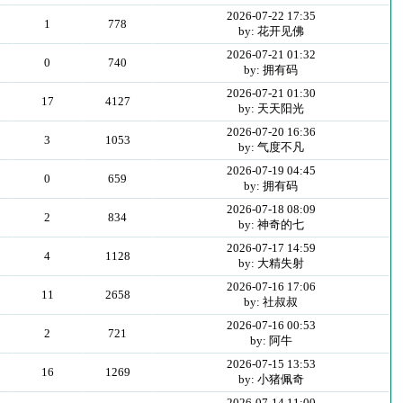
2026-07-22 17:35
1
778
by: 花开见佛
2026-07-21 01:32
0
740
by: 拥有码
2026-07-21 01:30
17
4127
by: 天天阳光
2026-07-20 16:36
3
1053
by: 气度不凡
2026-07-19 04:45
0
659
by: 拥有码
2026-07-18 08:09
2
834
by: 神奇的七
2026-07-17 14:59
4
1128
by: 大精失射
2026-07-16 17:06
11
2658
by: 社叔叔
2026-07-16 00:53
2
721
by: 阿牛
2026-07-15 13:53
16
1269
by: 小猪佩奇
2026-07-14 11:00