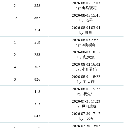
2026-08-05 17:03
2
358
by: 走马观花
2026-08-05 15:41
12
862
by: 老墨
2026-08-04 03:04
1
214
by: 咔咔
2026-08-03 23:21
1
519
by: 国际源油
2026-08-03 18:15
2
283
by: 红太狼
2026-08-02 16:02
4
362
by: 小哥看码
2026-08-01 18:22
3
826
by: 刘大侠
2026-08-01 15:27
1
418
by: 杨先生
2026-07-31 17:29
1
313
by: 风雨凄迷
2026-07-30 17:17
1
642
by: 飞渔
2026-07-30 13:07