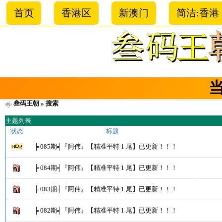
首页
香港区
新澳门
简洁:香港
叁码王朝
» 搜索
主题列表
状态
标题
╞ 085期╡『阿伟』【精准平特 1 尾】已更新！！！
╞ 084期╡『阿伟』【精准平特 1 尾】已更新！！！
╞ 083期╡『阿伟』【精准平特 1 尾】已更新！！！
╞ 082期╡『阿伟』【精准平特 1 尾】已更新！！！