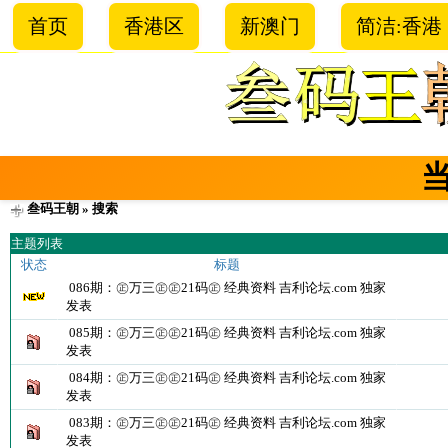
首页
香港区
新澳门
简洁:香港
叁码王朝
» 搜索
主题列表
状态
标题
086期：㊣万三㊣㊣21码㊣ 经典资料 吉利论坛.com 独家
发表
085期：㊣万三㊣㊣21码㊣ 经典资料 吉利论坛.com 独家
发表
084期：㊣万三㊣㊣21码㊣ 经典资料 吉利论坛.com 独家
发表
083期：㊣万三㊣㊣21码㊣ 经典资料 吉利论坛.com 独家
发表