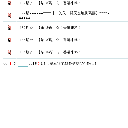
187期☆！【杀18码】☆！香港来料！
072期●●●●●●====【╋关关╋囍天玄地机码囍】====●
●●●●●
186期☆！【杀18码】☆！香港来料！
185期☆！【杀18码】☆！香港来料！
184期☆！【杀18码】☆！香港来料！
<<
1
2
>>
[共
2
页] 共搜索到了53条信息[ 50 条/页]