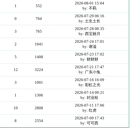
2026-08-01 15:04
1
552
by: 不羁
2026-07-29 06:16
0
764
by: 土生土长
2026-07-28 08:35
3
765
by: 西宝丽月
2026-07-24 17:01
2
1041
by: 谢溢
2026-07-23 17:02
5
1408
by: 财财财
2026-07-21 17:47
12
3224
by: 广东小兔
2026-07-16 16:09
3
1001
by: 彩虹之光
2026-07-14 09:21
1
1306
by: 封业桂
2026-07-11 17:06
10
2808
by: 红虎
2026-07-09 17:43
8
2554
by: 可可西