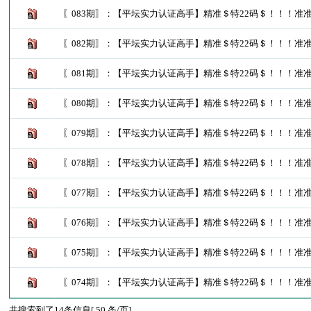
〖083期〗：【平坛实力认证高手】精准＄特22码＄！！！准
〖082期〗：【平坛实力认证高手】精准＄特22码＄！！！准
〖081期〗：【平坛实力认证高手】精准＄特22码＄！！！准
〖080期〗：【平坛实力认证高手】精准＄特22码＄！！！准
〖079期〗：【平坛实力认证高手】精准＄特22码＄！！！准
〖078期〗：【平坛实力认证高手】精准＄特22码＄！！！准
〖077期〗：【平坛实力认证高手】精准＄特22码＄！！！准
〖076期〗：【平坛实力认证高手】精准＄特22码＄！！！准
〖075期〗：【平坛实力认证高手】精准＄特22码＄！！！准
〖074期〗：【平坛实力认证高手】精准＄特22码＄！！！准
共搜索到了14条信息[ 50 条/页]