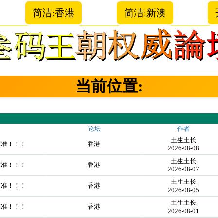
简洁:香港
简洁:新澳
当前位置:
论坛
作者
土生土长
准准！！！
香港
2026-08-08
土生土长
准准！！！
香港
2026-08-07
土生土长
准准！！！
香港
2026-08-05
土生土长
准准！！！
香港
2026-08-01