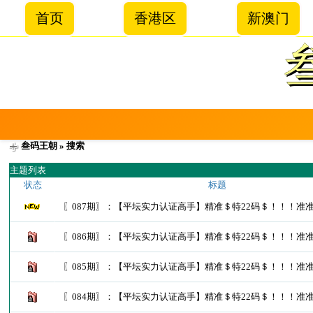
首页
香港区
新澳门
叁码王朝
» 搜索
主题列表
状态
标题
〖087期〗：【平坛实力认证高手】精准＄特22码＄！！！准
〖086期〗：【平坛实力认证高手】精准＄特22码＄！！！准
〖085期〗：【平坛实力认证高手】精准＄特22码＄！！！准
〖084期〗：【平坛实力认证高手】精准＄特22码＄！！！准