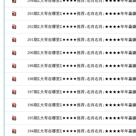
204期Σ大哥在哪里Σ★★★★推荐↓右肖右肖↓★★★★年年赢
203期Σ大哥在哪里Σ★★★★推荐↓右肖右肖↓★★★★年年赢
202期Σ大哥在哪里Σ★★★★推荐↓右肖右肖↓★★★★年年赢
201期Σ大哥在哪里Σ★★★★推荐↓右肖右肖↓★★★★年年赢
200期Σ大哥在哪里Σ★★★★推荐↓右肖右肖↓★★★★年年赢
199期Σ大哥在哪里Σ★★★★推荐↓右肖右肖↓★★★★年年赢
198期Σ大哥在哪里Σ★★★★推荐↓右肖右肖↓★★★★年年赢
197期Σ大哥在哪里Σ★★★★推荐↓右肖右肖↓★★★★年年赢
196期Σ大哥在哪里Σ★★★★推荐↓右肖右肖↓★★★★年年赢
195期Σ大哥在哪里Σ★★★★推荐↓右肖右肖↓★★★★年年赢
194期Σ大哥在哪里Σ★★★★推荐↓右肖右肖↓★★★★年年赢