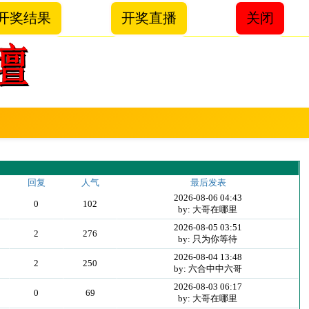
开奖结果
开奖直播
关闭
回复
人气
最后发表
2026-08-06 04:43
0
102
by: 大哥在哪里
2026-08-05 03:51
2
276
by: 只为你等待
2026-08-04 13:48
2
250
by: 六合中中六哥
2026-08-03 06:17
0
69
by: 大哥在哪里