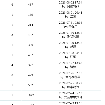
2026-08-02 17:04
6
487
by: 阿斌特码
2026-08-01 20:41
1
189
by: 二三
2026-07-31 03:08
1
214
by: 亲你了
2026-07-30 15:14
3
492
by: 唯我独醉
2026-07-29 13:32
1
380
by: 感恩
2026-07-28 05:14
1
462
by: 江涌
2026-07-27 13:43
4
327
by: 迪澳
2026-07-26 02:18
0
479
by: 大哥在哪里
2026-07-25 00:22
1
552
by: 巨丰建设
2026-07-24 05:13
1
1092
by: 六合中中六哥
2026-07-23 19:16