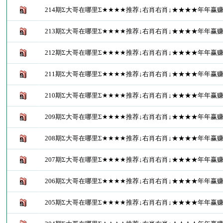
214期Σ大哥在哪里Σ★★★★推荐↓右肖右肖↓★★★★年年赢
213期Σ大哥在哪里Σ★★★★推荐↓右肖右肖↓★★★★年年赢
212期Σ大哥在哪里Σ★★★★推荐↓右肖右肖↓★★★★年年赢
211期Σ大哥在哪里Σ★★★★推荐↓右肖右肖↓★★★★年年赢
210期Σ大哥在哪里Σ★★★★推荐↓右肖右肖↓★★★★年年赢
209期Σ大哥在哪里Σ★★★★推荐↓右肖右肖↓★★★★年年赢
208期Σ大哥在哪里Σ★★★★推荐↓右肖右肖↓★★★★年年赢
207期Σ大哥在哪里Σ★★★★推荐↓右肖右肖↓★★★★年年赢
206期Σ大哥在哪里Σ★★★★推荐↓右肖右肖↓★★★★年年赢
205期Σ大哥在哪里Σ★★★★推荐↓右肖右肖↓★★★★年年赢