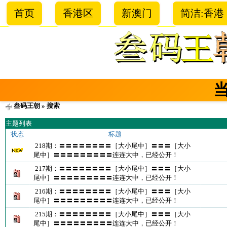
首页
香港区
新澳门
简洁:香港
叁码王朝
» 搜索
主题列表
状态
标题
218期：〓〓〓〓〓〓〓〓［大小尾中］〓〓〓［大小
尾中］〓〓〓〓〓〓〓〓〓连连大中，已经公开！
217期：〓〓〓〓〓〓〓〓［大小尾中］〓〓〓［大小
尾中］〓〓〓〓〓〓〓〓〓连连大中，已经公开！
216期：〓〓〓〓〓〓〓〓［大小尾中］〓〓〓［大小
尾中］〓〓〓〓〓〓〓〓〓连连大中，已经公开！
215期：〓〓〓〓〓〓〓〓［大小尾中］〓〓〓［大小
尾中］〓〓〓〓〓〓〓〓〓连连大中，已经公开！