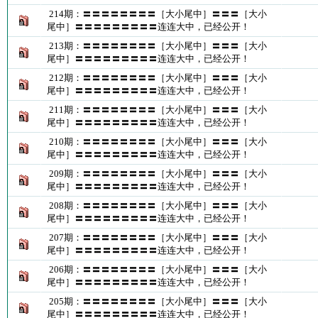
214期：〓〓〓〓〓〓〓〓［大小尾中］〓〓〓［大小
尾中］〓〓〓〓〓〓〓〓〓连连大中，已经公开！
213期：〓〓〓〓〓〓〓〓［大小尾中］〓〓〓［大小
尾中］〓〓〓〓〓〓〓〓〓连连大中，已经公开！
212期：〓〓〓〓〓〓〓〓［大小尾中］〓〓〓［大小
尾中］〓〓〓〓〓〓〓〓〓连连大中，已经公开！
211期：〓〓〓〓〓〓〓〓［大小尾中］〓〓〓［大小
尾中］〓〓〓〓〓〓〓〓〓连连大中，已经公开！
210期：〓〓〓〓〓〓〓〓［大小尾中］〓〓〓［大小
尾中］〓〓〓〓〓〓〓〓〓连连大中，已经公开！
209期：〓〓〓〓〓〓〓〓［大小尾中］〓〓〓［大小
尾中］〓〓〓〓〓〓〓〓〓连连大中，已经公开！
208期：〓〓〓〓〓〓〓〓［大小尾中］〓〓〓［大小
尾中］〓〓〓〓〓〓〓〓〓连连大中，已经公开！
207期：〓〓〓〓〓〓〓〓［大小尾中］〓〓〓［大小
尾中］〓〓〓〓〓〓〓〓〓连连大中，已经公开！
206期：〓〓〓〓〓〓〓〓［大小尾中］〓〓〓［大小
尾中］〓〓〓〓〓〓〓〓〓连连大中，已经公开！
205期：〓〓〓〓〓〓〓〓［大小尾中］〓〓〓［大小
尾中］〓〓〓〓〓〓〓〓〓连连大中，已经公开！