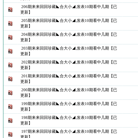
206期来来回回珍藏◣合大小◢,发表10期看中几期【已
更新】
205期来来回回珍藏◣合大小◢,发表10期看中几期【已
更新】
204期来来回回珍藏◣合大小◢,发表10期看中几期【已
更新】
203期来来回回珍藏◣合大小◢,发表10期看中几期【已
更新】
202期来来回回珍藏◣合大小◢,发表10期看中几期【已
更新】
201期来来回回珍藏◣合大小◢,发表10期看中几期【已
更新】
200期来来回回珍藏◣合大小◢,发表10期看中几期【已
更新】
199期来来回回珍藏◣合大小◢,发表10期看中几期【已
更新】
198期来来回回珍藏◣合大小◢,发表10期看中几期【已
更新】
197期来来回回珍藏◣合大小◢,发表10期看中几期【已
更新】