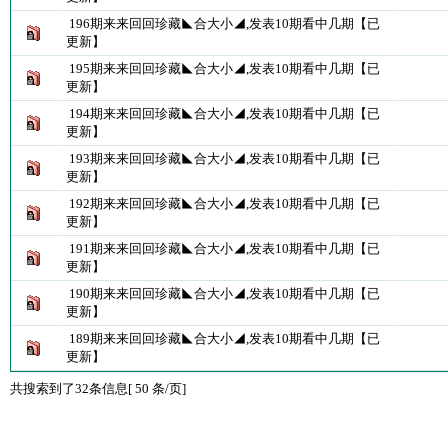
196期来来回回珍藏◣合大小◢,发表10期看中几期【已
更新】
195期来来回回珍藏◣合大小◢,发表10期看中几期【已
更新】
194期来来回回珍藏◣合大小◢,发表10期看中几期【已
更新】
193期来来回回珍藏◣合大小◢,发表10期看中几期【已
更新】
192期来来回回珍藏◣合大小◢,发表10期看中几期【已
更新】
191期来来回回珍藏◣合大小◢,发表10期看中几期【已
更新】
190期来来回回珍藏◣合大小◢,发表10期看中几期【已
更新】
189期来来回回珍藏◣合大小◢,发表10期看中几期【已
更新】
共搜索到了32条信息[ 50 条/页]