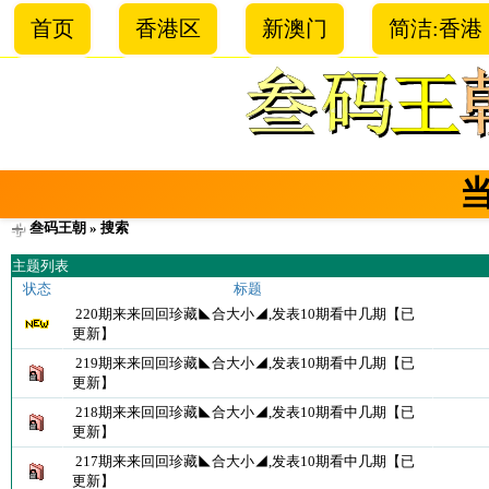
首页
香港区
新澳门
简洁:香港
叁码王朝
» 搜索
主题列表
状态
标题
220期来来回回珍藏◣合大小◢,发表10期看中几期【已
更新】
219期来来回回珍藏◣合大小◢,发表10期看中几期【已
更新】
218期来来回回珍藏◣合大小◢,发表10期看中几期【已
更新】
217期来来回回珍藏◣合大小◢,发表10期看中几期【已
更新】