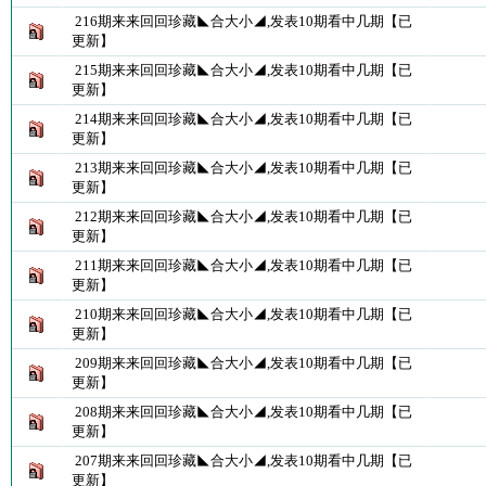
216期来来回回珍藏◣合大小◢,发表10期看中几期【已
更新】
215期来来回回珍藏◣合大小◢,发表10期看中几期【已
更新】
214期来来回回珍藏◣合大小◢,发表10期看中几期【已
更新】
213期来来回回珍藏◣合大小◢,发表10期看中几期【已
更新】
212期来来回回珍藏◣合大小◢,发表10期看中几期【已
更新】
211期来来回回珍藏◣合大小◢,发表10期看中几期【已
更新】
210期来来回回珍藏◣合大小◢,发表10期看中几期【已
更新】
209期来来回回珍藏◣合大小◢,发表10期看中几期【已
更新】
208期来来回回珍藏◣合大小◢,发表10期看中几期【已
更新】
207期来来回回珍藏◣合大小◢,发表10期看中几期【已
更新】