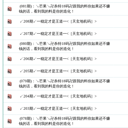
(081期)：↘芒果↘卍杀特18码卍跟我的料你如果还不赚
钱的话，看到我的料是你的造化！
↙208期↙━稳定才是王道━<［天玄地机码］>
↙207期↙━稳定才是王道━<［天玄地机码］>
(080期)：↘芒果↘卍杀特18码卍跟我的料你如果还不赚
钱的话，看到我的料是你的造化！
↙206期↙━稳定才是王道━<［天玄地机码］>
↙205期↙━稳定才是王道━<［天玄地机码］>
(079期)：↘芒果↘卍杀特18码卍跟我的料你如果还不赚
钱的话，看到我的料是你的造化！
↙204期↙━稳定才是王道━<［天玄地机码］>
↙203期↙━稳定才是王道━<［天玄地机码］>
(078期)：↘芒果↘卍杀特18码卍跟我的料你如果还不赚
钱的话，看到我的料是你的造化！