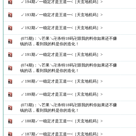
↙194期↙━稳定才是王道━<［天玄地机码］>
↙193期↙━稳定才是王道━<［天玄地机码］>
↙192期↙━稳定才是王道━<［天玄地机码］>
(075期)：↘芒果↘卍杀特18码卍跟我的料你如果还不赚
钱的话，看到我的料是你的造化！
↙191期↙━稳定才是王道━<［天玄地机码］>
(074期)：↘芒果↘卍杀特18码卍跟我的料你如果还不赚
钱的话，看到我的料是你的造化！
↙190期↙━稳定才是王道━<［天玄地机码］>
↙189期↙━稳定才是王道━<［天玄地机码］>
(073期)：↘芒果↘卍杀特18码卍跟我的料你如果还不赚
钱的话，看到我的料是你的造化！
↙188期↙━稳定才是王道━<［天玄地机码］>
↙187期↙━稳定才是王道━<［天玄地机码］>